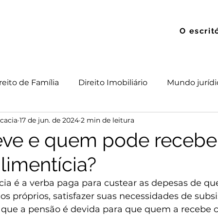
O escrit
reito de Família
Direito Imobiliário
Mundo jurídi
cacia
17 de jun. de 2024
2 min de leitura
 Trabalho
Direito das Sucessões
ve e quem pode recebe
limentícia?
cia é a verba paga para custear as depesas de q
s próprios, satisfazer suas necessidades de subsi
ê que a pensão é devida para que quem a recebe c