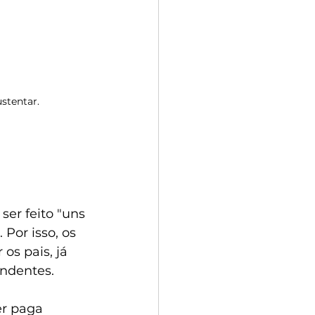
stentar.
er feito "uns 
Por isso, os 
s pais, já 
endentes.
er paga 