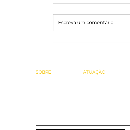
Escreva um comentário
O que é uma união estável?
SOBRE
ATUAÇÃO
O escritório
Direito de Família
Atuação
Direito das Sucess
Insights
Direito Imobiliário
Contato
Direito do Trabalh