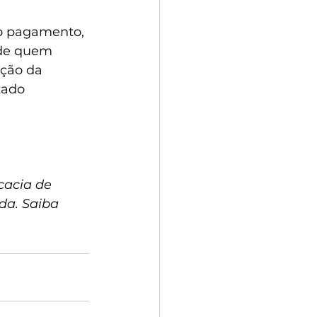
 o pagamento, 
de quem 
ção da 
zado 
cacia de 
da. Saiba 