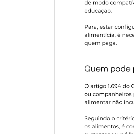
de modo compatíve
educação.
Para, estar config
alimentícia, é nec
quem paga.
Quem pode p
O artigo 1.694 do 
ou companheiros p
alimentar não incu
Seguindo o critér
os alimentos, é co