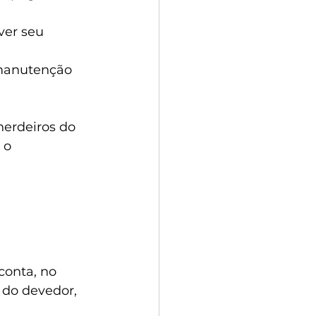
er seu 
 manutenção 
herdeiros do 
 o 
onta, no 
 do devedor, 