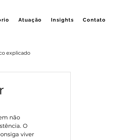
ório
Atuação
Insights
Contato
co explicado
r
uem não 
stência. O 
onsiga viver 