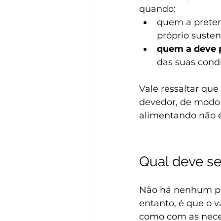
quando:
quem a preten
próprio susten
quem a deve 
das suas condi
Vale ressaltar que
devedor, de modo
alimentando não é
Qual deve se
Não há nenhum per
entanto, é que o v
como com as nece