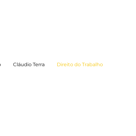
ião?
trabalho?
o
Cláudio Terra
Direito do Trabalho