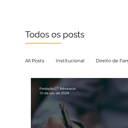
estável?
parental
Todos os posts
All Posts
Institucional
Direito de Fam
Direito das Sucessões
Redação CT Advocacia
10 de jun. de 2024