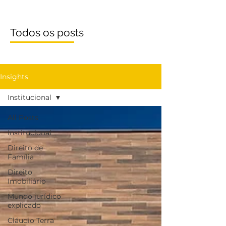
Todos os posts
Insights
Institucional
All Posts
Institucional
Direito de
Família
Direito
Imobiliário
Mundo jurídico
explicado
Cláudio Terra