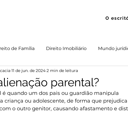
O escrit
reito de Família
Direito Imobiliário
Mundo jurídi
cacia
11 de jun. de 2024
2 min de leitura
 Trabalho
Direito das Sucessões
alienação parental?
l é quando um dos pais ou guardião manipula 
a criança ou adolescente, de forma que prejudica
o com o outro genitor, causando afastamento e di