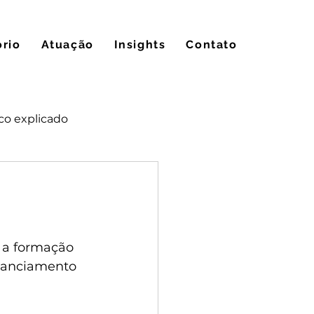
ório
Atuação
Insights
Contato
co explicado
 a formação 
stanciamento 