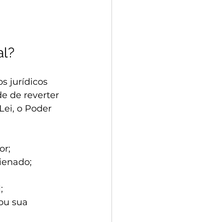
al?
s jurídicos 
de de reverter 
ei, o Poder 
or;
ienado;
;
ou sua 