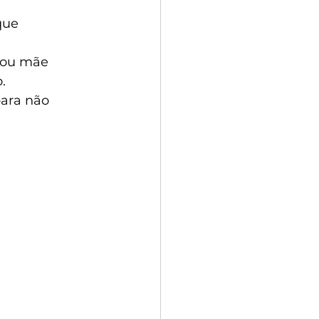
que 
 ou mãe 
.
para não 
 