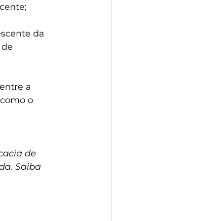
cente;
escente da 
 de 
entre a 
 como o 
cacia de 
da. Saiba 