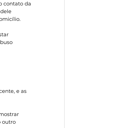
o contato da 
 dele 
omicílio.
tar 
abuso 
ente, e as 
mostrar 
 outro 