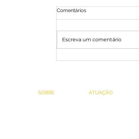
Comentários
Escreva um comentário
CNJ autoriza inventário e
partilha extrajudicial mesmo
com menores: entenda a
Resolução 35
SOBRE
ATUAÇÃO
O escritório
Direito de Família
Atuação
Direito das Sucess
Insights
Direito Imobiliário
Contato
Direito do Trabalh