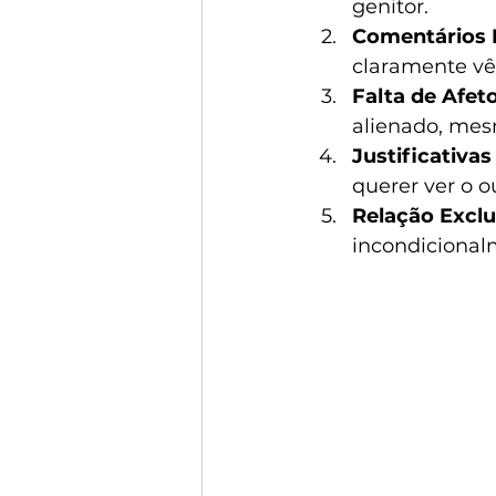
genitor.
Comentários 
claramente vê
Falta de Afeto
alienado, mes
Justificativas
querer ver o o
Relação Exclu
incondicionalm